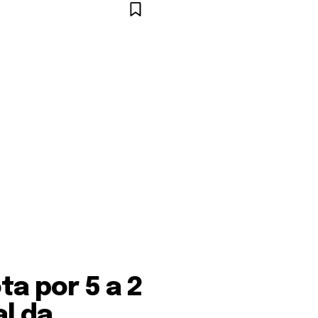
ta por 5 a 2
al da