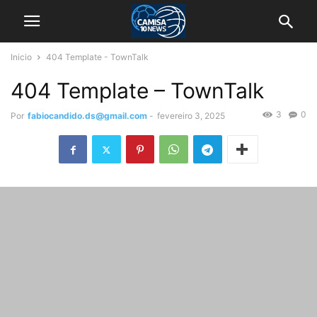
Inicio
404 Template - TownTalk
404 Template – TownTalk
3
0
Por
fabiocandido.ds@gmail.com
-
fevereiro 3, 2025